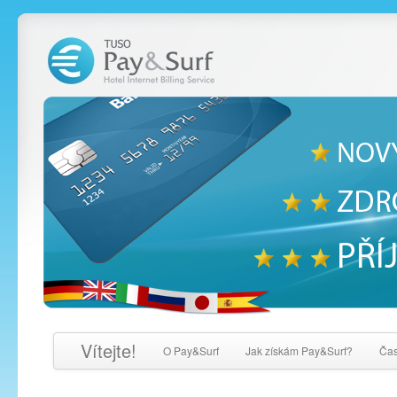
Vítejte!
O Pay&Surf
Jak získám Pay&Surf?
Čas